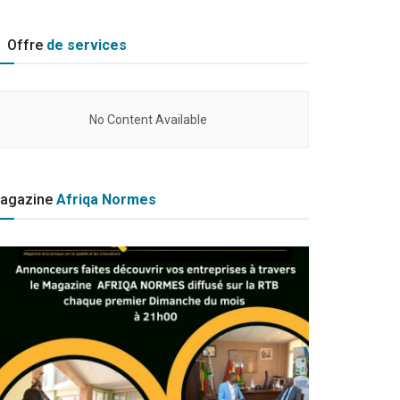
Offre
de services
No Content Available
agazine
Afriqa Normes
ARTENAIRE
8ème édition du Café RSE