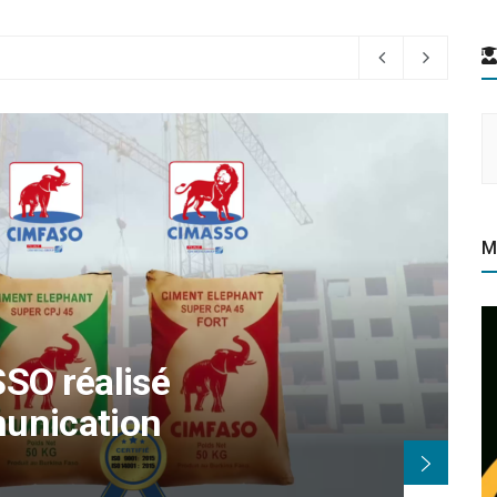
M
tion du PRIX
P